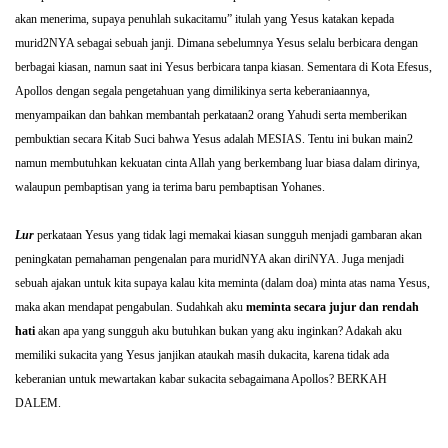
akan menerima, supaya penuhlah sukacitamu” itulah yang Yesus katakan kepada
murid2NYA sebagai sebuah janji. Dimana sebelumnya Yesus selalu berbicara dengan
berbagai kiasan, namun saat ini Yesus berbicara tanpa kiasan. Sementara di Kota Efesus,
Apollos dengan segala pengetahuan yang dimilikinya serta keberaniaannya,
menyampaikan dan bahkan membantah perkataan2 orang Yahudi serta memberikan
pembuktian secara Kitab Suci bahwa Yesus adalah MESIAS. Tentu ini bukan main2
namun membutuhkan kekuatan cinta Allah yang berkembang luar biasa dalam dirinya,
walaupun pembaptisan yang ia terima baru pembaptisan Yohanes.
Lur
perkataan Yesus yang tidak lagi memakai kiasan sungguh menjadi gambaran akan
peningkatan pemahaman pengenalan para muridNYA akan diriNYA. Juga menjadi
sebuah ajakan untuk kita supaya kalau kita meminta (dalam doa) minta atas nama Yesus,
maka akan mendapat pengabulan. Sudahkah aku
meminta secara jujur dan rendah
hati
akan apa yang sungguh aku butuhkan bukan yang aku inginkan? Adakah aku
memiliki sukacita yang Yesus janjikan ataukah masih dukacita, karena tidak ada
keberanian untuk mewartakan kabar sukacita sebagaimana Apollos? BERKAH
DALEM.