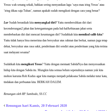
Yesus wah senang sekali, bahkan sering menyanikan lagu ‘saya mau iring Yesus’ atau
‘iring dikau saja Tuhan’, namun apakah sudah mengikuti dengan cara yang benar?
Lur
Sudah beranikah kita
menyangkal diri?
Yaitu membersihkan diri dari
kecenderungan2 jahat dan ketergantungan pada hal-hal/kebiasaan jahat serta
membebaskan diri dari mencari keuntungan diri? Sudahkah kita
memikul salib kita
?
Yaitu tidak hanya bisa menerima dan bersyukur atas rahmat dan berkat, namun juga tetap
dekat, bersyukur atas rasa sakit, penderitaan diri sendiri atau penderitaan yang kita terima
saat melayani sesama?
Sudahkah kita
mengikuti Yesus
? Yaitu dengan mentaati SabdaNya dan menyesuaikan
hidup kita dengan Sabda itu. Mungkin kita semua belum sepenuhnya namun yuk kita
mohon karunia Roh Kudus agar kita mampu menjadi pelaksana Sabda melalui tutur kata,
tindakan dan perbuatan kita. BERKAH DALEM.
Renungan oleh RP. Sambodo, SS.CC
Renungan hari Kamis, 20 Februari 2020