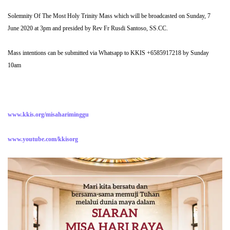
Solemnity Of The Most Holy Trinity Mass which will be broadcasted on Sunday, 7
June 2020 at 3pm and presided by Rev Fr Rusdi Santoso, SS.CC.
Mass intentions can be submitted via Whatsapp to KKIS +6585917218 by Sunday
10am
www.kkis.org/misahariminggu
www.youtube.com/kkisorg