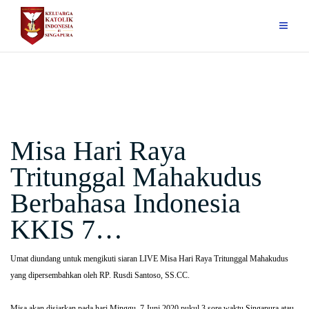
Skip
to
content
Misa Hari Raya
Tritunggal Mahakudus
Berbahasa Indonesia
KKIS 7…
Umat diundang untuk mengikuti siaran LIVE Misa Hari Raya Tritunggal Mahakudus
yang dipersembahkan oleh RP. Rusdi Santoso, SS.CC.
Misa akan disiarkan pada hari Minggu, 7 Juni 2020 pukul 3 sore waktu Singapura atau