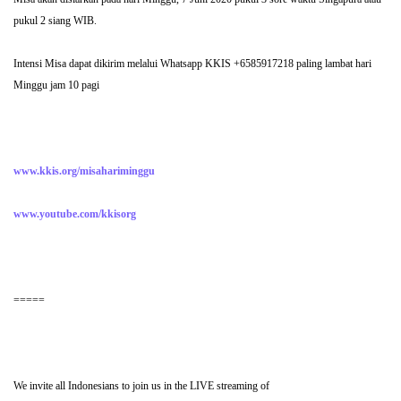
pukul 2 siang WIB.
Intensi Misa dapat dikirim melalui Whatsapp KKIS +6585917218 paling lambat hari
Minggu jam 10 pagi
www.kkis.org/misahariminggu
www.youtube.com/kkisorg
=====
We invite all Indonesians to join us in the LIVE streaming of