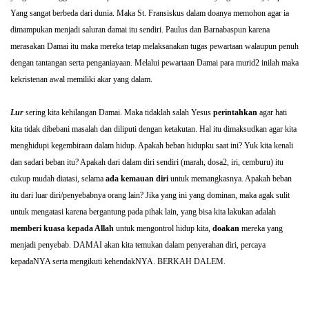
Yang sangat berbeda dari dunia. Maka St. Fransiskus dalam doanya memohon agar ia
dimampukan menjadi saluran damai itu sendiri. Paulus dan Barnabaspun karena
merasakan Damai itu maka mereka tetap melaksanakan tugas pewartaan walaupun penuh
dengan tantangan serta penganiayaan. Melalui pewartaan Damai para murid2 inilah maka
kekristenan awal memiliki akar yang dalam.
Lur
sering kita kehilangan Damai. Maka tidaklah salah Yesus
perintahkan
agar hati
kita tidak dibebani masalah dan diliputi dengan ketakutan. Hal itu dimaksudkan agar kita
menghidupi kegembiraan dalam hidup. Apakah beban hidupku saat ini? Yuk kita kenali
dan sadari beban itu? Apakah dari dalam diri sendiri (marah, dosa2, iri, cemburu) itu
cukup mudah diatasi, selama
ada kemauan diri
untuk memangkasnya. Apakah beban
itu dari luar diri/penyebabnya orang lain? Jika yang ini yang dominan, maka agak sulit
untuk mengatasi karena bergantung pada pihak lain, yang bisa kita lakukan adalah
memberi kuasa kepada Allah
untuk mengontrol hidup kita,
doakan
mereka yang
menjadi penyebab. DAMAI akan kita temukan dalam penyerahan diri, percaya
kepadaNYA serta mengikuti kehendakNYA. BERKAH DALEM.