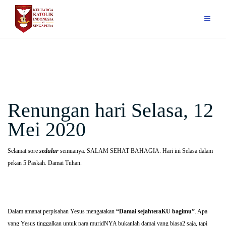
Skip
to
content
Renungan hari Selasa, 12
Mei 2020
Selamat sore
sedulur
semuanya. SALAM SEHAT BAHAGIA. Hari ini Selasa dalam
pekan 5 Paskah. Damai Tuhan.
Dalam amanat perpisahan Yesus mengatakan
“Damai sejahteraKU bagimu”
. Apa
yang Yesus tinggalkan untuk para muridNYA bukanlah damai yang biasa2 saja, tapi